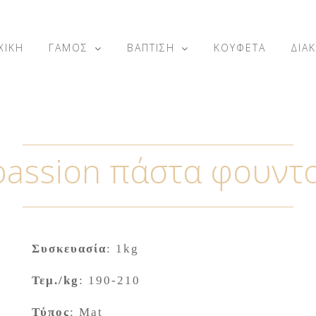
ΧΙΚΗ
ΓΑΜΟΣ
ΒΑΠΤΙΣΗ
ΚΟΥΦΕΤΑ
ΔΙΑ
passion πάστα φουντ
Συσκευασία
: 1kg
Τεμ./
kg
: 190-210
Τύπος
: Mat