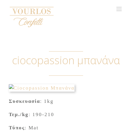
Skip
to
content
ciocopassion μπανάνα
Συσκευασία
: 1kg
Τεμ./
kg
: 190-210
Τύπος
: Mat